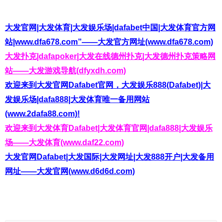
大发官网|大发体育|大发娱乐场|dafabet中国|大发体育官方网
站|www.dfa678.com”——大发官方网址(www.dfa678.com)
大发扑克|dafapoker|大发在线德州扑克|大发德州扑克策略网
站——大发游戏导航(dfyxdh.com)
欢迎来到大发官网Dafabet官网，大发娱乐888(Dafabet)|大
发娱乐场|dafa888|大发体育唯一备用网站
(www.2dafa88.com)!
欢迎来到大发体育Dafabet|大发体育官网|dafa888|大发娱乐
场——大发体育(www.daf22.com)
大发官网Dafabet|大发国际|大发网址|大发888开户|大发备用
网址——大发官网(www.d6d6d.com)