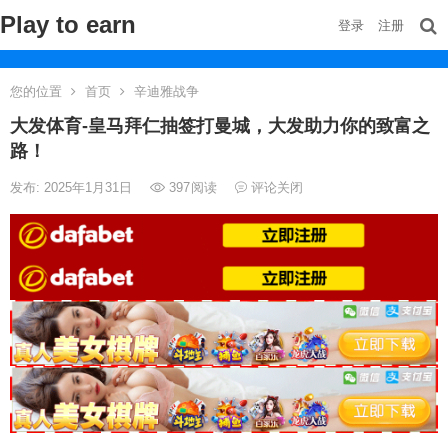
Play to earn
登录
注册
您的位置
首页
辛迪雅战争
大发体育-皇马拜仁抽签打曼城，大发助力你的致富之
路！
发布: 2025年1月31日
397
阅读
评论关闭