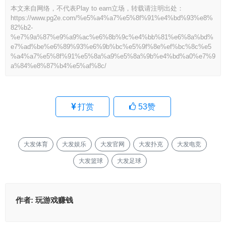
本文来自网络，不代表Play to earn立场，转载请注明出处：
https://www.pg2e.com/%e5%a4%a7%e5%8f%91%e4%bd%93%e8%
82%b2-
%e7%9a%87%e9%a9%ac%e6%8b%9c%e4%bb%81%e6%8a%bd%
e7%ad%be%e6%89%93%e6%9b%bc%e5%9f%8e%ef%bc%8c%e5
%a4%a7%e5%8f%91%e5%8a%a9%e5%8a%9b%e4%bd%a0%e7%9
a%84%e8%87%b4%e5%af%8c/
打赏
53
赞
大发体育
大发娱乐
大发官网
大发扑克
大发电竞
大发篮球
大发足球
作者:
玩游戏赚钱