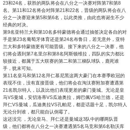
23和24名，获胜的两队将会在八分之一决赛对阵第7和第8
名。第11和12名将会对阵第21和22名，晋级的两队将会在八
分之一决赛迎来第5和第6名，以此类推，由此也将诞生不少
经典的对决。
第9名亚特兰大和第10名多特蒙德将会通过抽签决定各自的对
手是第23名葡萄牙体育还是第24名布鲁日，若无意外，亚特
兰大和多特蒙德更有可能晋级。接下来的八分之一决赛，他
们将会遇到第7名里尔和第8名阿斯顿维拉，四队的实力都比
较接近，都属于五大联赛的第二和第三梯队球队，鹿死谁
手，犹未可知。
第11名皇马和第12名拜仁慕尼黑这两大豪门在本赛季欧冠的
表现不佳，没有直接晋级，他们将会在淘汰赛附加赛遭遇第
21名凯尔特人，以及比他们表现更差的豪门曼城。无论是皇
马VS曼城，安切洛蒂VS瓜迪奥拉，姆巴佩VS哈兰德，还是
拜仁VS曼城，瓜迪奥拉VS孔帕尼，都是话题十足，凯尔特人
无论分到谁，都只能自认倒霉了。
这还没完 ，无论皇马、拜仁还是曼城这3队中的哪两队晋
级，他们都将在八分之一决赛遭遇第5名马竞和第6名勒沃库