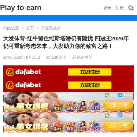
Play to earn
登录
注册
您的位置
首页
辛迪雅战争
大发体育-红牛留住维斯塔潘仍有隐忧 四冠王2026年
仍可重新考虑未来，大发助力你的致富之路！
发布: 2025年8月13日
238
阅读
评论关闭