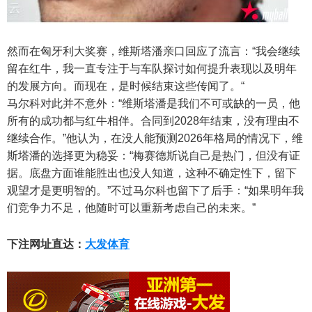
然而在匈牙利大奖赛，维斯塔潘亲口回应了流言：“我会继续
留在红牛，我一直专注于与车队探讨如何提升表现以及明年
的发展方向。而现在，是时候结束这些传闻了。“
马尔科对此并不意外：“维斯塔潘是我们不可或缺的一员，他
所有的成功都与红牛相伴。合同到2028年结束，没有理由不
继续合作。”他认为，在没人能预测2026年格局的情况下，维
斯塔潘的选择更为稳妥：“梅赛德斯说自己是热门，但没有证
据。底盘方面谁能胜出也没人知道，这种不确定性下，留下
观望才是更明智的。”不过马尔科也留下了后手：“如果明年我
们竞争力不足，他随时可以重新考虑自己的未来。”
下注网址直达：
大发体育