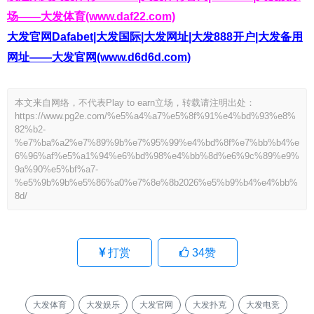
场——大发体育(www.daf22.com)
大发官网Dafabet|大发国际|大发网址|大发888开户|大发备用
网址——大发官网(www.d6d6d.com)
本文来自网络，不代表Play to earn立场，转载请注明出处：
https://www.pg2e.com/%e5%a4%a7%e5%8f%91%e4%bd%93%e8%
82%b2-
%e7%ba%a2%e7%89%9b%e7%95%99%e4%bd%8f%e7%bb%b4%e
6%96%af%e5%a1%94%e6%bd%98%e4%bb%8d%e6%9c%89%e9%
9a%90%e5%bf%a7-
%e5%9b%9b%e5%86%a0%e7%8e%8b2026%e5%b9%b4%e4%bb%
8d/
打赏
34
赞
大发体育
大发娱乐
大发官网
大发扑克
大发电竞