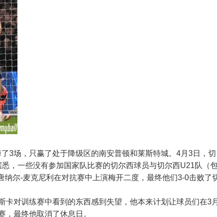
了3场，只赢了处于降级区的南安普顿和莱斯特城。4月3日，切
据悉，一些没有参加国家队比赛的切尔西球员与切尔西U21队（
唐纳尔-麦克尼利在对抗赛中上演梅开二度，最终他们3-0击败了
雷斯卡对训练赛中看到的东西感到失望，他本来计划让球员们在3
比赛，最终他取消了休息日。