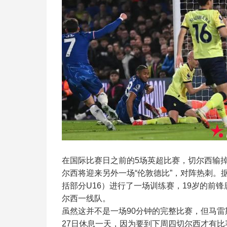
在国际比赛日之前的5场英超比赛，切尔西输掉
尔西将迎来另外一场“伦敦德比”，对阵热刺。
括部分U16）进行了一场训练赛，19岁的前锋
尔西一线队。
虽然这并不是一场90分钟的完整比赛，但马
27日休息一天，因为要到下周四切尔西才有