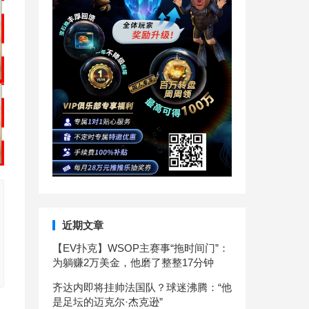
近期文章
【EV扑克】WSOP主赛事“拖时间门”：
为躺赚2万美金，他磨了整整17分钟
齐达内即将挂帅法国队？球迷沸腾：“他
是足坛的迈克尔·杰克逊”