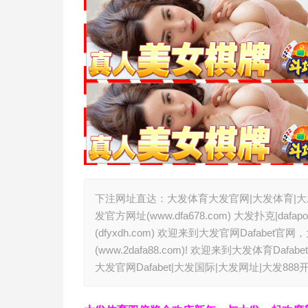
下注网址直达：大发体育大发官网|大发体育|大发娱乐场
发官方网址(www.dfa678.com) 大发扑克|
(dfyxdh.com) 欢迎来到大发官网Dafabet官网
(www.2dafa88.com)! 欢迎来到大发体育Dafa
大发官网Dafabet|大发国际|大发网址|大发888开