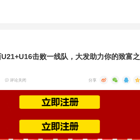
U21+U16击败一线队，大发助力你的致富之
评论关闭