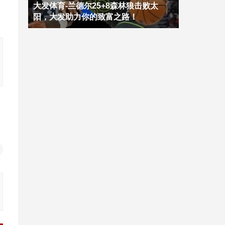
大发体育-兰德尔25+8森林狼击败太
阳，大发助力你的致富之路！