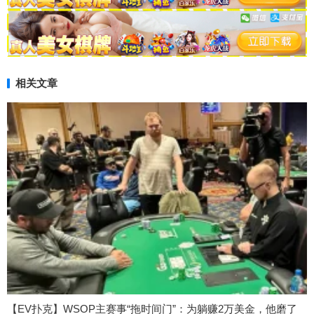
相关文章
【EV扑克】WSOP主赛事“拖时间门”：为躺赚2万美金，他磨了