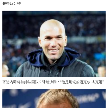
整整17分钟
齐达内即将挂帅法国队？球迷沸腾：“他是足坛的迈克尔·杰克逊”