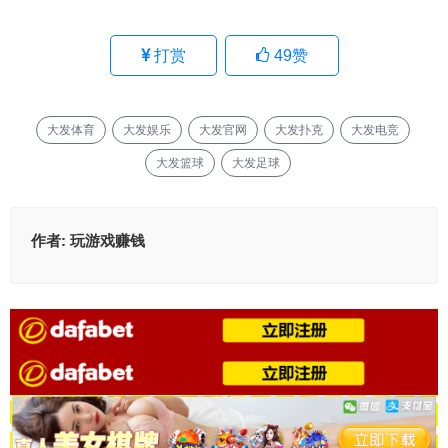
打赏
49
赞
大发体育
大发娱乐
大发官网
大发扑克
大发电竞
大发篮球
大发足球
作者:
玩游戏赚钱