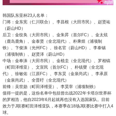
韩国队东亚杯23人名单：
门将：金东宪（仁川联合）、李昌根（大田市民）、赵贤祐
（蔚山HD）
后卫：金纹奂（大田市民）、金朱昇（首尔FC）、金太炫
（鹿岛鹿角）、金泰贤（全北现代）、朴乘煜（浦项制
铁）、卞俊洙（光州FC）、徐名官（蔚山HD）、李泰锡
（浦项制铁）、赵贤泽（蔚山HD）
中场：金奉洙（大田市民）、金植圭（全北现代）、罗相镐
（町田泽维亚）、文宣民（首尔FC）、朴镇燮（全北现
代）、徐敏佑（江原FC）、李东炅（金泉尚武）、李承原
（金泉尚武）、全晋旴（全北现代）
前锋：吴世勋（町田泽维亚）、李昊宰（浦项制铁）
值得一提的是，这份名单中包括曾出战2022年卡塔尔世界杯
的罗相浩，他自2023年6月起就再也没有入选国家队。目前
效力于J联赛町田泽维亚队，本赛季在18场J联赛比赛中打入4
球。