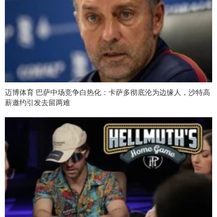
迈博体育 巴萨中场竞争白热化：卡萨多彻底沦为边缘人，沙特高
薪邀约引发去留两难