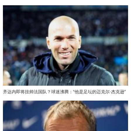
齐达内即将挂帅法国队？球迷沸腾：“他是足坛的迈克尔·杰克逊”