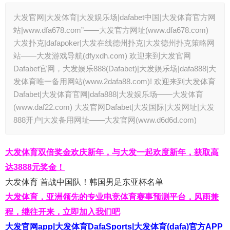
大发官网|大发体育|大发娱乐场|dafabet中国|大发体育官方网
站|www.dfa678.com”——大发官方网址(www.dfa678.com)
大发扑克|dafapoker|大发在线德州扑克|大发德州扑克策略网
站——大发游戏导航(dfyxdh.com) 欢迎来到大发官网
Dafabet官网，大发娱乐888(Dafabet)|大发娱乐场|dafa888|大
发体育唯一备用网站(www.2dafa88.com)! 欢迎来到大发体育
Dafabet|大发体育官网|dafa888|大发娱乐场——大发体育
(www.daf22.com) 大发官网Dafabet|大发国际|大发网址|大发
888开户|大发备用网址——大发官网(www.d6d6d.com)
大发体育双倍奖金欢庆新年，与大发一起欢度新年，获取高
达3888元奖金！
大发体育 首战中国队！韩国男足东亚杯名单
大发体育，亚洲领先的专业电竞体育赛事预测平台，风雨兼
程，继往开来，立即加入我们吧
大发官网app|大发体育DafaSports|大发体育(dafa)官方APP