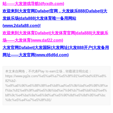
站——大发游戏导航(dfyxdh.com)
欢迎来到大发官网Dafabet官网，大发娱乐888(Dafabet)|大
发娱乐场|dafa888|大发体育唯一备用网站
(www.2dafa88.com)!
欢迎来到大发体育Dafabet|大发体育官网|dafa888|大发娱乐
场——大发体育(www.daf22.com)
大发官网Dafabet|大发国际|大发网址|大发888开户|大发备用
网址——大发官网(www.d6d6d.com)
本文来自网络，不代表Play to earn立场，转载请注明出处：
https://www.pg2e.com/%e5%a4%a7%e5%8f%91%e4%bd%93%e8%
82%b2-
%e9%a6%96%e6%88%98%e4%b8%ad%e5%9b%bd%e9%98%9f%e
f%bc%81%e9%9f%a9%e5%9b%bd%e7%94%b7%e8%b6%b3%e4%
b8%9c%e4%ba%9a%e6%9d%af%e5%90%8d%e5%8d%95%ef%bc
%8c%e5%a4%a7%e5%8f%91/