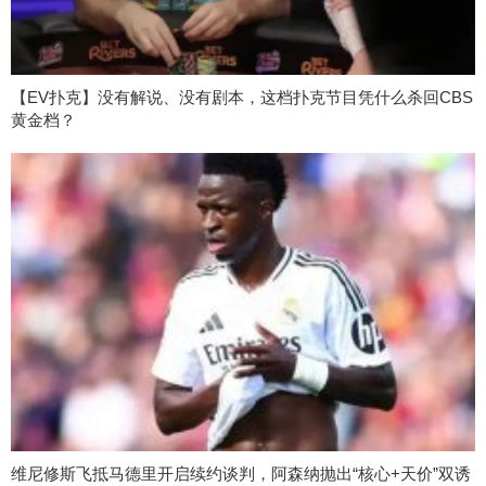
【EV扑克】没有解说、没有剧本，这档扑克节目凭什么杀回CBS
黄金档？
维尼修斯飞抵马德里开启续约谈判，阿森纳抛出“核心+天价”双诱