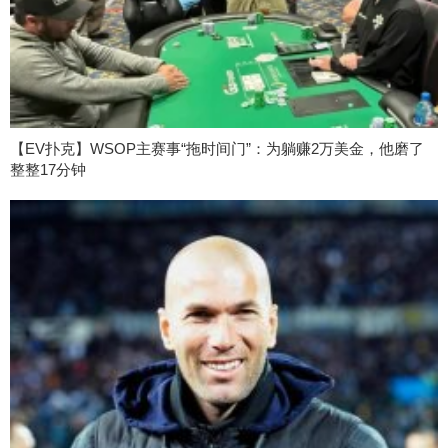
【EV扑克】WSOP主赛事“拖时间门”：为躺赚2万美金，他磨了
整整17分钟