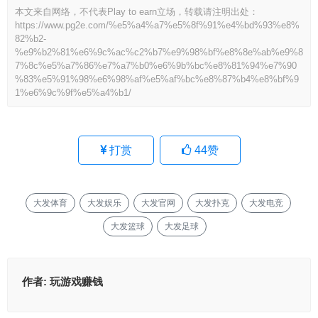
本文来自网络，不代表Play to earn立场，转载请注明出处：
https://www.pg2e.com/%e5%a4%a7%e5%8f%91%e4%bd%93%e8%
82%b2-
%e9%b2%81%e6%9c%ac%c2%b7%e9%98%bf%e8%8e%ab%e9%8
7%8c%e5%a7%86%e7%a7%b0%e6%9b%bc%e8%81%94%e7%90
%83%e5%91%98%e6%98%af%e5%af%bc%e8%87%b4%e8%bf%9
1%e6%9c%9f%e5%a4%b1/
打赏
44
赞
大发体育
大发娱乐
大发官网
大发扑克
大发电竞
大发篮球
大发足球
作者:
玩游戏赚钱