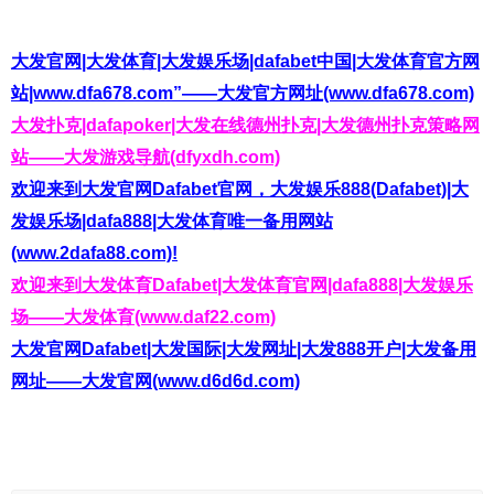
大发官网|大发体育|大发娱乐场|dafabet中国|大发体育官方网
站|www.dfa678.com”——大发官方网址(www.dfa678.com)
大发扑克|dafapoker|大发在线德州扑克|大发德州扑克策略网
站——大发游戏导航(dfyxdh.com)
欢迎来到大发官网Dafabet官网，大发娱乐888(Dafabet)|大
发娱乐场|dafa888|大发体育唯一备用网站
(www.2dafa88.com)!
欢迎来到大发体育Dafabet|大发体育官网|dafa888|大发娱乐
场——大发体育(www.daf22.com)
大发官网Dafabet|大发国际|大发网址|大发888开户|大发备用
网址——大发官网(www.d6d6d.com)