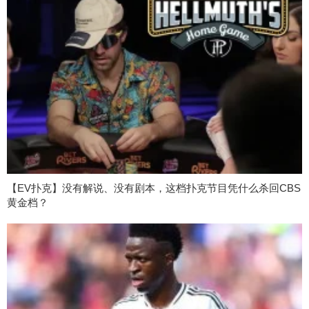
【EV扑克】没有解说、没有剧本，这档扑克节目凭什么杀回CBS
黄金档？