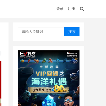
登录
注册
搜索