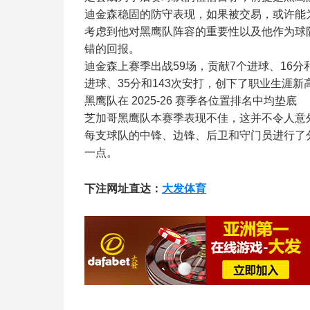
迪金森稳固的防守表现，如果被交易，或许能
考虑到他对黑鹰队阵容的重要性以及他作为球
错的回报。
迪金森上赛季出战59场，贡献7个进球、16分和
进球、35分和143次安打，创下了职业生涯新
黑鹰队在 2025-26 赛季各位置排名中均垫底
芝加哥黑鹰队本赛季表现不佳，这并不令人意外
每支球队的中锋、边锋、后卫和守门员进行了
一点。
下注网址直达：
大发体育