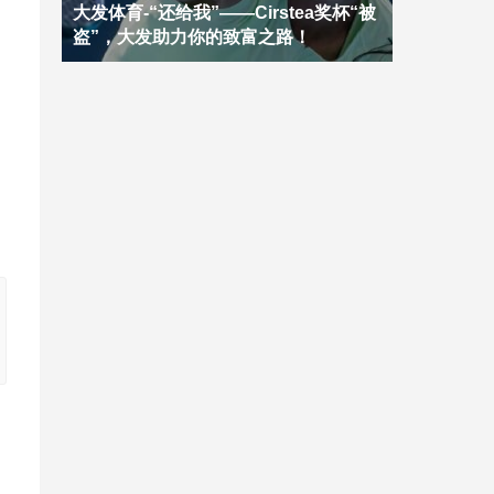
大发体育-“还给我”——Cirstea奖杯“被
盗”，大发助力你的致富之路！