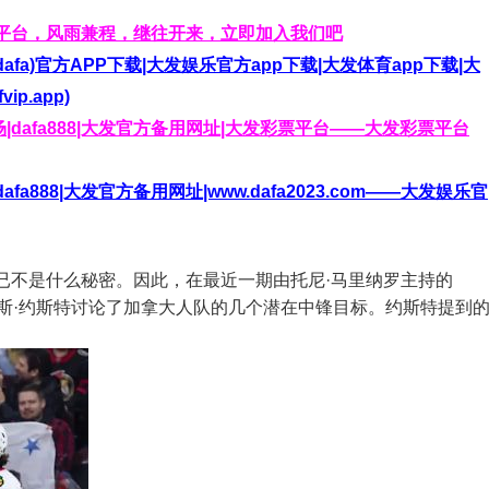
平台，风雨兼程，继往开来，立即加入我们吧
(dafa)官方APP下载|大发娱乐官方app下载|大发体育app下载|大
ip.app)
|dafa888|大发官方备用网址|大发彩票平台——大发彩票平台
a888|大发官方备用网址|www.dafa2023.com——大发娱乐官
已不是什么秘密。因此，在最近一期由托尼·马里纳罗主持的
N 的特拉维斯·约斯特讨论了加拿大人队的几个潜在中锋目标。约斯特提到