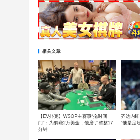
相关文章
【EV扑克】WSOP主赛事“拖时间
齐达内即
门”：为躺赚2万美金，他磨了整整17
“他是足
分钟