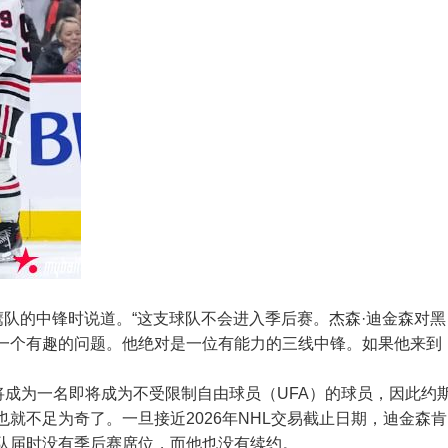
鹰队的中锋时说道。“这支球队不会进入季后赛。杰森·迪金森对黑
一个有趣的问题。他绝对是一位有能力的三线中锋。如果他来到
他将成为一名即将成为不受限制自由球员（UFA）的球员，因此约
就不足为奇了。一旦接近2026年NHL交易截止日期，迪金森肯
队届时没有季后赛席位，而他也没有续约。