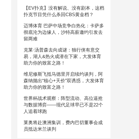
【EV扑克】没有解说、没有剧本，这档
扑克节目凭什么杀回CBS黄金档？
迈博体育 巴萨中场竞争白热化：卡萨多
彻底沦为边缘人，沙特高薪邀约引发去
留两难
克莱·汤普森去向成谜：独行侠有意交
易，湖人&热火成潜在下家，大发体育
助力你的致富之路！
维尼修斯飞抵马德里开启续约谈判，阿
森纳抛出“核心+天价”双诱惑，大发体育
助力你的致富之路！
的
世界杯战术观察：阵型流动、高位逼抢
与数据博弈——现代足球早已不是22个
人追着球跑
莱奥将赴澳洲集训，费内巴切董事会成
员抵达米兰谈判