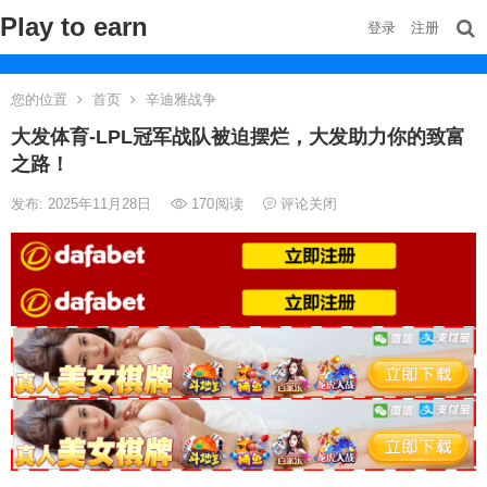
Play to earn
登录
注册
您的位置
首页
辛迪雅战争
大发体育-LPL冠军战队被迫摆烂，大发助力你的致富
之路！
发布: 2025年11月28日
170
阅读
评论关闭