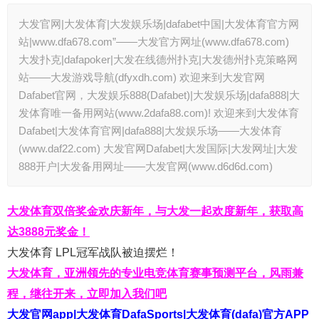
大发官网|大发体育|大发娱乐场|dafabet中国|大发体育官方网
站|www.dfa678.com”——大发官方网址(www.dfa678.com)
大发扑克|dafapoker|大发在线德州扑克|大发德州扑克策略网
站——大发游戏导航(dfyxdh.com) 欢迎来到大发官网
Dafabet官网，大发娱乐888(Dafabet)|大发娱乐场|dafa888|大
发体育唯一备用网站(www.2dafa88.com)! 欢迎来到大发体育
Dafabet|大发体育官网|dafa888|大发娱乐场——大发体育
(www.daf22.com) 大发官网Dafabet|大发国际|大发网址|大发
888开户|大发备用网址——大发官网(www.d6d6d.com)
大发体育双倍奖金欢庆新年，与大发一起欢度新年，获取高
达3888元奖金！
大发体育 LPL冠军战队被迫摆烂！
大发体育，亚洲领先的专业电竞体育赛事预测平台，风雨兼
程，继往开来，立即加入我们吧
大发官网app|大发体育DafaSports|大发体育(dafa)官方APP