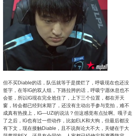
但不买Diable的话，队伍就等于是摆烂了，呼吸现在也还没
签字，在等IG的双人组，下路拉胯的话，呼吸宁愿休息也不
会签，所以IG现在完全尬住了，上下三个位置，都在开天
窗，转会都已经到末期了，还没有主动出手参与竞拍，难不
成真有热搜上，IG—UZI的说法？但这感觉有点扯啊。嘎子走
了之后，IG也有过一些动作，比如ELK和大狗，但最后都没
有下文，现在接触Diable，且不说舆论大不大，关键在于大
菠萝跟BFX，还是有合同的，人家都已经确定新赛季阵容