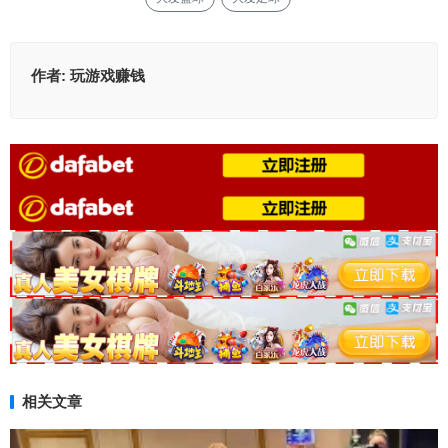
作者:
玩游戏赚钱
相关文章