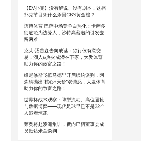
【EV扑克】没有解说、没有剧本，这档
扑克节目凭什么杀回CBS黄金档？
迈博体育 巴萨中场竞争白热化：卡萨多
彻底沦为边缘人，沙特高薪邀约引发去
留两难
克莱·汤普森去向成谜：独行侠有意交
易，湖人&热火成潜在下家，大发体育
助力你的致富之路！
维尼修斯飞抵马德里开启续约谈判，阿
森纳抛出“核心+天价”双诱惑，大发体育
助力你的致富之路！
世界杯战术观察：阵型流动、高位逼抢
与数据博弈——现代足球早已不是22个
人追着球跑
莱奥将赴澳洲集训，费内巴切董事会成
员抵达米兰谈判