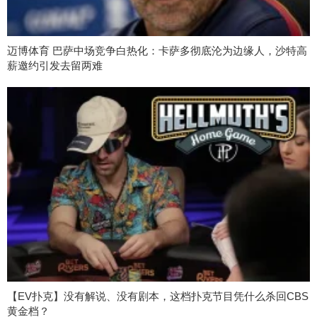
迈博体育 巴萨中场竞争白热化：卡萨多彻底沦为边缘人，沙特高
薪邀约引发去留两难
【EV扑克】没有解说、没有剧本，这档扑克节目凭什么杀回CBS
黄金档？