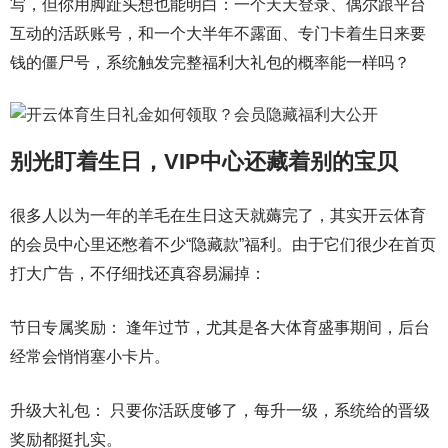
写，但你用脚趾头想也能明白：一个天天登录、偶尔跟平台
互动的活跃账号，和一个大半年不露面、专门卡着生日来要
钱的僵尸号，系统触发完整福利大礼包的概率能一样吗？
别光盯着生日，VIP中心还藏着别的宝贝
很多人以为一年的羊毛在生日这天就薅完了，其实开云体育
的会员中心里还憋着不少“隐藏款”福利。由于它们很少在首页
打大广告，不仔细找还真容易漏掉：
节日专属奖励： 逢年过节，尤其是各大体育盛事期间，后台
经常会悄悄塞小卡片。
升级大礼包： 只要你活跃度够了，每升一级，系统给的晋级
奖励都挺扎实。