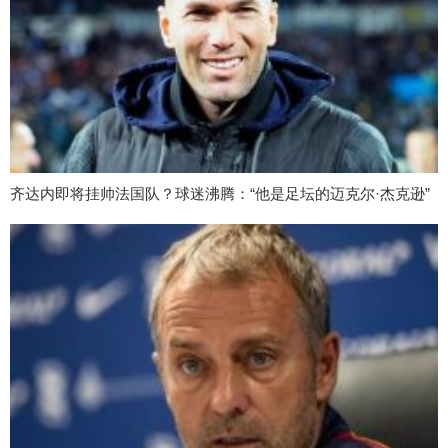
齐达内即将挂帅法国队？球迷沸腾：“他是足坛的迈克尔·杰克逊”