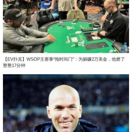
【EV扑克】WSOP主赛事“拖时间门”：为躺赚2万美金，他磨了
整整17分钟