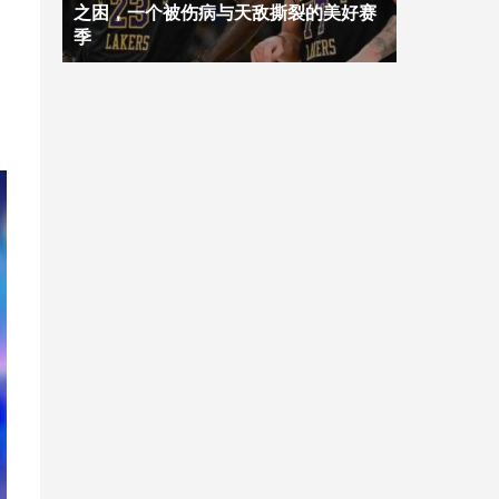
之困，一个被伤病与天敌撕裂的美好赛
季