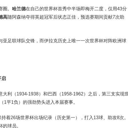
赛圈。
哈兰德
在自己的世界杯首秀中半场即梅开二度，仅用43分
德高
随阿森纳夺得英超冠军后状态正佳，预选赛期间贡献7次助
与亚足联球队交锋，而伊拉克历史上唯一一次世界杯对阵欧洲球
开启
（1934-1938）和巴西（1958-1962）之后，第三支实现
胜（1平1负）的强劲势头进入本届赛事。
持着26场世界杯出场纪录（历史第一），打入13球、助攻8次
杯的球员。