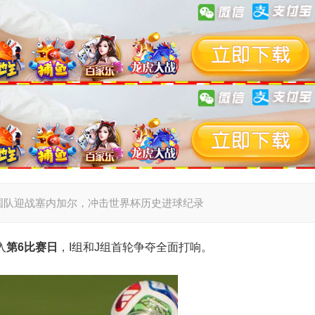
国队迎战塞内加尔，冲击世界杯历史进球纪录
入
第6比赛日
，I组和J组首轮争夺全面打响。