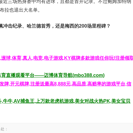
最近三场热身赛中均有进球，且都是首开记录。不过鲍姆加特纳
萨布拉也退出大名单
。
佩冲击纪录、哈兰德首秀，还是梅西的200场里程碑？
,滚球,体育,真人,电竞,电子游戏,KY棋牌多款游戏任你玩!注册领
育直播观看平台——迈博体育导航(mbo388.com)
牌,开元棋牌,注册送最高8,888元,高品质,高赔率的游戏平台,信
,牛牛,AV捕鱼王,上万款老虎机游戏,美女对战火热PK,美女宝贝
出处：