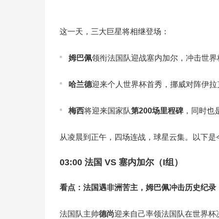
这一天，三大巨星将相继登场：
姆巴佩
领衔法国队迎战塞内加尔，冲击世界
哈兰德
迎来个人世界杯首秀，挪威对阵伊拉
梅西
将迎来国家队
第200场里程碑
，同时也
从凌晨到正午，四场连战，球星云集。以下是
03:00 法国 VS 塞内加尔（I组）
看点：法国遇非洲苦主，姆巴佩冲击历史纪录
法国队主帅
德尚
迎来自己率领法国队在世界杯