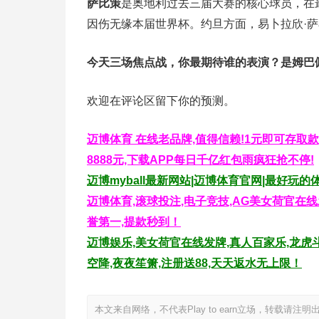
萨比策
是奥地利过去三届大赛的核心球员，在
因伤无缘本届世界杯。约旦方面，易卜拉欣·
今天三场焦点战，你最期待谁的表演？是姆巴
欢迎在评论区留下你的预测。
迈博体育 在线老品牌,值得信赖!1元即可存取款
8888元,下载APP每日千亿红包雨疯狂抢不停!
迈博myball最新网站|迈博体育官网|最好玩的体
迈博体育,滚球投注,电子竞技,AG美女荷官在线发
誉第一,提款秒到！
迈博娱乐,美女荷官在线发牌,真人百家乐,龙虎斗
空降,夜夜笙箫,注册送88,天天返水无上限！
本文来自网络，不代表Play to earn立场，转载请注明