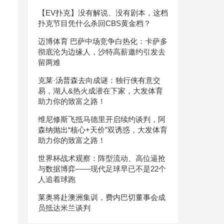
【EV扑克】没有解说、没有剧本，这档
扑克节目凭什么杀回CBS黄金档？
迈博体育 巴萨中场竞争白热化：卡萨多
彻底沦为边缘人，沙特高薪邀约引发去
留两难
克莱·汤普森去向成谜：独行侠有意交
易，湖人&热火成潜在下家，大发体育
助力你的致富之路！
维尼修斯飞抵马德里开启续约谈判，阿
森纳抛出“核心+天价”双诱惑，大发体育
助力你的致富之路！
世界杯战术观察：阵型流动、高位逼抢
与数据博弈——现代足球早已不是22个
人追着球跑
莱奥将赴澳洲集训，费内巴切董事会成
员抵达米兰谈判