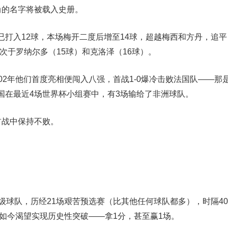
尚的名字将被载入史册。
打入12球，本场梅开二度后增至14球，超越梅西和方丹，追平
次于罗纳尔多（15球）和克洛泽（16球）
。
02年他们首度亮相便闯入八强，首战1-0爆冷击败法国队——那
国在最近4场世界杯小组赛中，有3场输给了非洲球队
。
首战中保持不败。
级球队，历经21场艰苦预选赛（比其他任何球队都多），时隔40
，如今渴望实现历史性突破——拿1分，甚至赢1场。