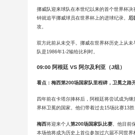
挪威队迎来球队在本世纪以来的首个世界杯决
钟就追平挪威球员在世界杯上的进球纪录
。
厄
攻。
双方此前从未交手。挪威在世界杯历史上从未
队是1986年1-2输给比利时。
09:00 阿根廷 VS 阿尔及利亚（J组）
看点：梅西第200场国家队里程碑，卫冕之路
四年前在卡塔尔捧杯后，阿根廷将尝试成为继意大利
界杯卫冕的国家
。他们带着过去15场比赛13
梅西
将迎来个人
第200场国家队比赛
。他目前保
本场他将成为历史上首位参加过六届不同世界