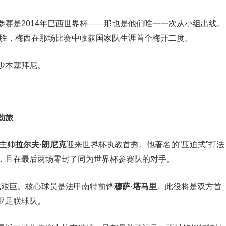
赛是2014年巴西世界杯——那也是他们唯一一次从小组出线
。
3取胜，梅西在那场比赛中收获国家队生涯首个梅开二度。
少本塞拜尼
。
劲旅
，主帅
拉尔夫·朗尼克
迎来世界杯执教首秀。他著名的“压迫式”打法
，且在最后两场零封了同为世界杯参赛队的对手
。
战艰巨。核心球员是法甲南特前锋
穆萨·塔马里
。此役将是双方首
亚足联球队。