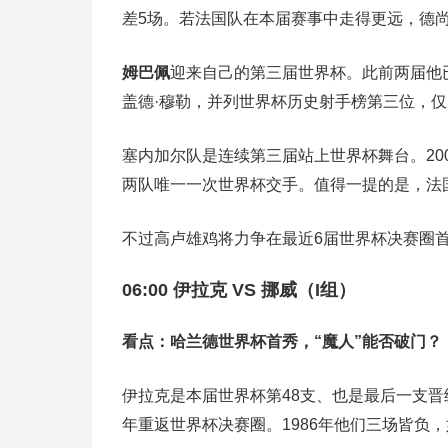
差5场
。若法国队在本届赛事中走得更远，德
姆巴佩
迎来自己的第三届世界杯。此前两届他已
盖德·穆勒，并列世界杯历史射手榜第三位，仅
塞内加尔队是连续第三届站上世界杯舞台。20
两队唯一一次世界杯交手
。值得一提的是，法
不过高卢雄鸡将力争在最近6届世界杯决赛圈
06:00 伊拉克 VS 挪威（I组）
看点：哈兰德世界杯首秀，“魔人”能否破门？
伊拉克是本届世界杯第48支、也是最后一支晋
年重返世界杯决赛圈
。1986年他们三场皆负