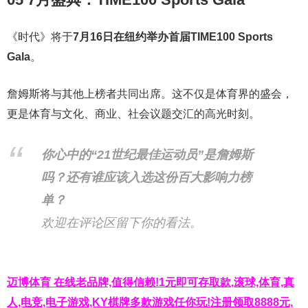
《时代》将于
7月16日在纽约举办首届TIME100 Sports
Gala
。
詹姆斯将与其他上榜者共同出席。这不仅是体育界的盛会，
更是体育与文化、商业、社会议题交汇的高光时刻。
你心中的“21世纪最佳运动员”是詹姆斯
吗？还有谁应该入选这份百大影响力榜
单？
欢迎在评论区留下你的看法。
迈博体育 在线老品牌,值得信赖!1元即可存取款,滚球,体育,真
人,电竞,电子游戏,KY棋牌多款游戏任你玩!注册领取8888元,