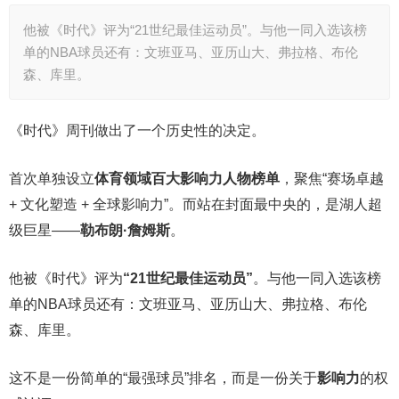
他被《时代》评为“21世纪最佳运动员”。与他一同入选该榜
单的NBA球员还有：文班亚马、亚历山大、弗拉格、布伦
森、库里。
《时代》周刊做出了一个历史性的决定。
首次单独设立
体育领域百大影响力人物榜单
，聚焦“赛场卓越
+ 文化塑造 + 全球影响力”。而站在封面最中央的，是湖人超
级巨星——
勒布朗·詹姆斯
。
他被《时代》评为
“21世纪最佳运动员”
。与他一同入选该榜
单的NBA球员还有：文班亚马、亚历山大、弗拉格、布伦
森、库里。
这不是一份简单的“最强球员”排名，而是一份关于
影响力
的权