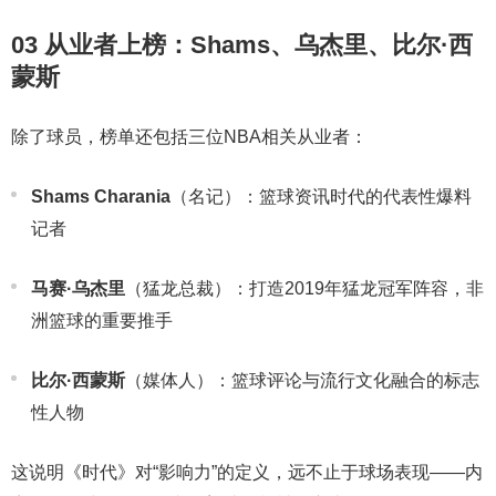
03 从业者上榜：Shams、乌杰里、比尔·西
蒙斯
除了球员，榜单还包括三位NBA相关从业者：
Shams Charania
（名记）：篮球资讯时代的代表性爆料
记者
马赛·乌杰里
（猛龙总裁）：打造2019年猛龙冠军阵容，非
洲篮球的重要推手
比尔·西蒙斯
（媒体人）：篮球评论与流行文化融合的标志
性人物
这说明《时代》对“影响力”的定义，远不止于球场表现——内