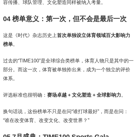
容传播、球队管理、文化塑造同样被纳入考量。
04 榜单意义：第一次，但不会是最后一次
这是《时代》杂志历史上
首次单独设立体育领域百大影响力
榜单
。
过去的“TIME100”是全球综合类榜单，体育人物只是其中的一
部分。而这一次，体育被单独拎出来，成为一个独立的评价
体系。
评选标准也很明确：
赛场卓越 + 文化塑造 + 全球影响力
。
换句话说，这份榜单不只是在问“谁打球最好”，而是在问：
“谁在改变体育、改变文化、改变世界？”
05 7月盛典：TIME100 Sports Gala