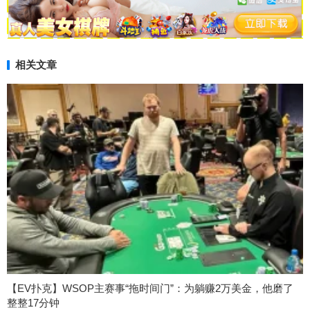
相关文章
【EV扑克】WSOP主赛事“拖时间门”：为躺赚2万美金，他磨了
整整17分钟