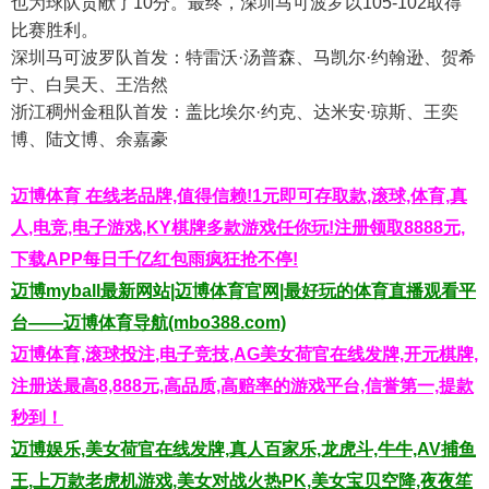
也为球队贡献了10分。最终，深圳马可波罗以105-102取得
比赛胜利。
深圳马可波罗队首发：特雷沃·汤普森、马凯尔·约翰逊、贺希
宁、白昊天、王浩然
浙江稠州金租队首发：盖比埃尔·约克、达米安·琼斯、王奕
博、陆文博、余嘉豪
迈博体育 在线老品牌,值得信赖!1元即可存取款,滚球,体育,真
人,电竞,电子游戏,KY棋牌多款游戏任你玩!注册领取8888元,
下载APP每日千亿红包雨疯狂抢不停!
迈博myball最新网站|迈博体育官网|最好玩的体育直播观看平
台——迈博体育导航(mbo388.com)
迈博体育,滚球投注,电子竞技,AG美女荷官在线发牌,开元棋牌,
注册送最高8,888元,高品质,高赔率的游戏平台,信誉第一,提款
秒到！
迈博娱乐,美女荷官在线发牌,真人百家乐,龙虎斗,牛牛,AV捕鱼
王,上万款老虎机游戏,美女对战火热PK,美女宝贝空降,夜夜笙