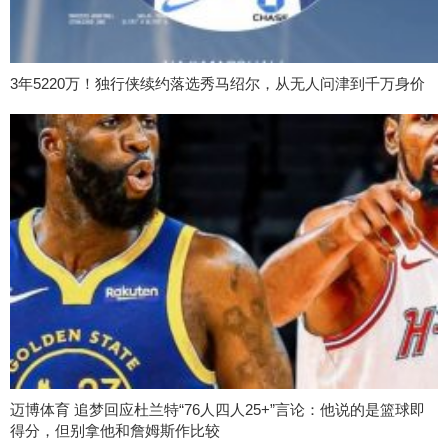
3年5220万！独行侠续约落选秀马绍尔，从无人问津到千万身价
迈博体育 追梦回应杜兰特“76人四人25+”言论：他说的是篮球即
得分，但别拿他和詹姆斯作比较