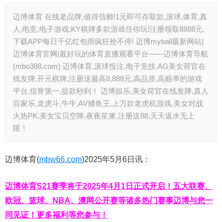
迈博体育 在线老品牌,值得信赖!1元即可存取款,滚球,体育,真
人,电竞,电子游戏,KY棋牌多款游戏任你玩!注册领取8888元,
下载APP每日千亿红包雨疯狂抢不停! 迈博myball最新网站|
迈博体育官网|最好玩的体育直播观看平台——迈博体育导航
(mbo388.com) 迈博体育,滚球投注,电子竞技,AG美女荷官在
线发牌,开元棋牌,注册送最高8,888元,高品质,高赔率的游戏
平台,信誉第一,提款秒到！ 迈博娱乐,美女荷官在线发牌,真人
百家乐,龙虎斗,牛牛,AV捕鱼王,上万款老虎机游戏,美女对战
火热PK,美女宝贝空降,夜夜笙箫,注册送88,天天返水无上
限！
迈博体育(
mbw66.com
)2025年5月6日讯：
迈博体育S21赛季将于2025年4月1日正式开启！五大联赛
、
欧冠、篮球、NBA、澳网公开赛等诸多热门赛事迈博与您一
同见证！更多福利等您参与！