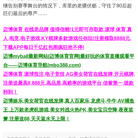
继告别赛季舞台的情况下，库里的老骥伏枥，守住了80后超
巨们最后的尊严……
迈博体育 在线老品牌,值得信赖!1元即可存取款,滚球,体育,真
人,电竞,电子游戏,KY棋牌多款游戏任你玩!注册领取8888元,
下载APP每日千亿红包雨疯狂抢不停!
迈博myball最新网站|迈博体育官网|最好玩的体育直播观看平
台——迈博体育导航(mbo388.com)
迈博体育,滚球投注,电子竞技,AG美女荷官在线发牌,开元棋牌,
注册送最高8,888元,高品质,高赔率的游戏平台,信誉第一,提款
秒到！
迈博娱乐,美女荷官在线发牌,真人百家乐,龙虎斗,牛牛,AV捕鱼
王,上万款老虎机游戏,美女对战火热PK,美女宝贝空降,夜夜笙
箫,注册送88,天天返水无上限！