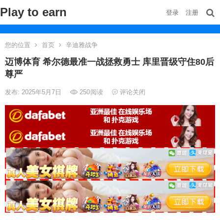
Play to earn
登录
注册
您的位置
首页
辛迪雅战争
迈博体育 希尔德最准一战拯救勇士 库里晋级守住80后
尊严
发布: 2025年5月7日
250
阅读
评论关闭