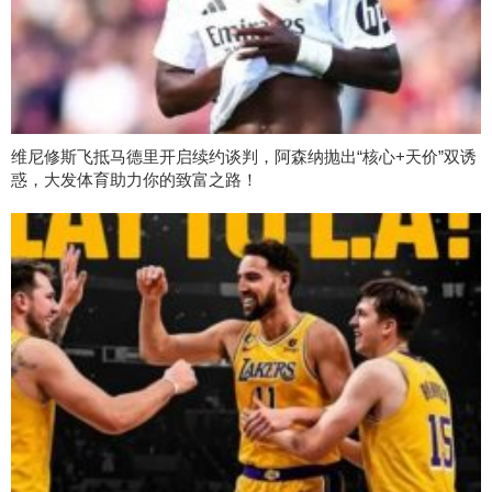
维尼修斯飞抵马德里开启续约谈判，阿森纳抛出“核心+天价”双诱
惑，大发体育助力你的致富之路！