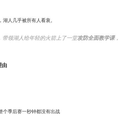
，湖人几乎被所有人看衰。
”，带领湖人给年轻的火箭上了一堂
攻防全面教学课
，
理由
整个季后赛一秒钟都没有出战