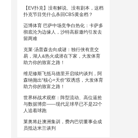
【EV扑克】没有解说、没有剧本，这档
扑克节目凭什么杀回CBS黄金档？
迈博体育 巴萨中场竞争白热化：卡萨多
彻底沦为边缘人，沙特高薪邀约引发去
留两难
克莱·汤普森去向成谜：独行侠有意交
易，湖人&热火成潜在下家，大发体育
助力你的致富之路！
维尼修斯飞抵马德里开启续约谈判，阿
森纳抛出“核心+天价”双诱惑，大发体育
助力你的致富之路！
世界杯战术观察：阵型流动、高位逼抢
与数据博弈——现代足球早已不是22个
人追着球跑
莱奥将赴澳洲集训，费内巴切董事会成
员抵达米兰谈判