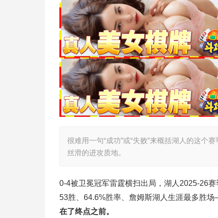
很难用一句“成功”或“失败”来概括湖人的这个
丝滑的进攻质地。
0-4被卫冕冠军雷霆横扫出局，湖人2025-2
53胜、64.6%胜率、詹姆斯湖人生涯最多
在了终点之前。