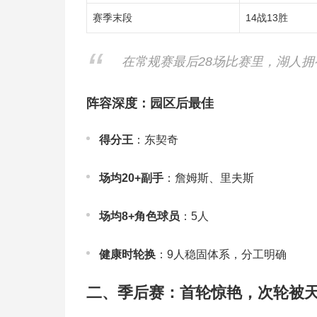
赛季末段
14战13胜
在常规赛最后28场比赛里，湖人拥
阵容深度：园区后最佳
得分王
：东契奇
场均20+副手
：詹姆斯、里夫斯
场均8+角色球员
：5人
健康时轮换
：9人稳固体系，分工明确
二、季后赛：首轮惊艳，次轮被