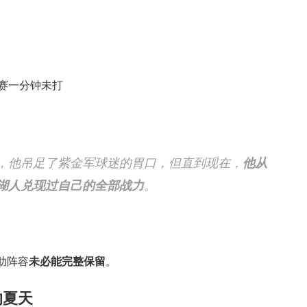
赛一分钟未打
，他吊足了紫金军球迷的胃口，但直到现在，
他从
湖人兑现过自己的全部战力
。
助阵容
未必能完整保留
。
的夏天