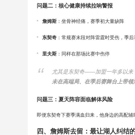
问题二：核心健康持续拉响警报
詹姆斯
：坐骨神经痛，赛季初大量缺阵
东契奇
：常规赛末段对阵雷霆时受伤，季后
里夫斯
：同样在那场比赛中伤停
尤其是东契奇——加盟一年多以来
未在高端局、在季后赛舞台上带领
问题三：夏天阵容面临解体风险
即便东契奇下赛季满血归来，他身边的高配辅
四、詹姆斯去留：最让湖人纠结