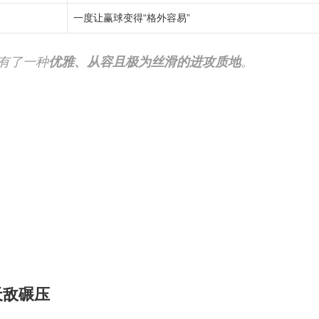
一度让赢球变得“格外容易”
有了一种
优雅、从容且极为丝滑的进攻质地
。
天敌碾压