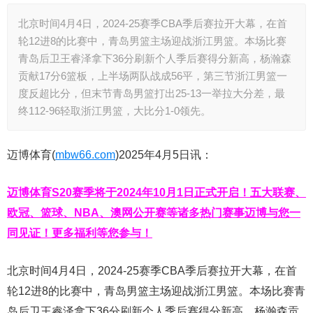
​​北京时间4月4日，2024-25赛季CBA季后赛拉开大幕，在首
轮12进8的比赛中，青岛男篮主场迎战浙江男篮。本场比赛
青岛后卫王睿泽拿下36分刷新个人季后赛得分新高，杨瀚森
贡献17分6篮板，上半场两队战成56平，第三节浙江男篮一
度反超比分，但末节青岛男篮打出25-13一举拉大分差，最
终112-96轻取浙江男篮，大比分1-0领先。
迈博体育(
mbw66.com
)2025年4月5日讯：
迈博体育S20赛季将于2024年10月1日正式开启！五大联赛
、
欧冠、篮球、NBA、澳网公开赛等诸多热门赛事迈博与您一
同见证！更多福利等您参与！
​​北京时间4月4日，2024-25赛季CBA季后赛拉开大幕，在首
轮12进8的比赛中，青岛男篮主场迎战浙江男篮。本场比赛青
岛后卫王睿泽拿下36分刷新个人季后赛得分新高，杨瀚森贡