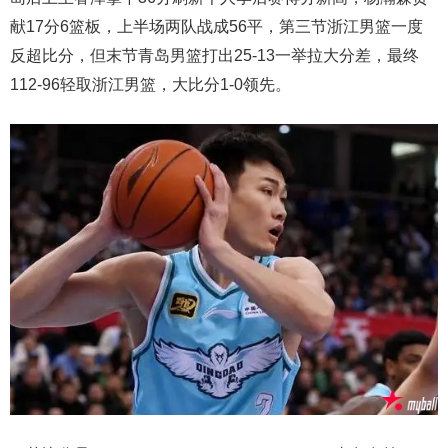
献17分6篮板，上半场两队战成56平，第三节浙江男篮一度
反超比分，但末节青岛男篮打出25-13一举拉大分差，最终
112-96轻取浙江男篮，大比分1-0领先。