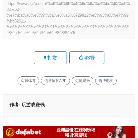
https://www.pg2e.com/%e8%bf%88%e5%8d%9a%e4%bd%93%e8%
82%b2-
%e7%ba%a6%e5%9f%ba%e5%a5%8729912%e5%93%88%e7%99
%bb32611-
%e6%8e%98%e9%87%91%e5%8a%a0%e6%97%b6%e9%80%86%
e8%bd%ac%e5%bf%ab%e8%88%b9/
打赏
43
赞
迈博体育
迈博体育APP
迈博娱乐
迈博电竞
作者:
玩游戏赚钱