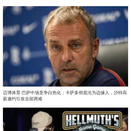
迈博体育 巴萨中场竞争白热化：卡萨多彻底沦为边缘人，沙特高
薪邀约引发去留两难