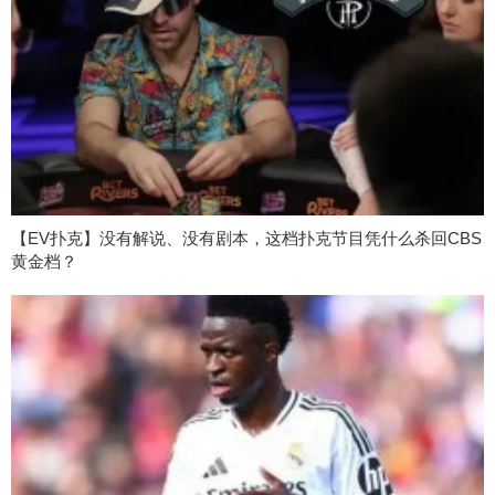
【EV扑克】没有解说、没有剧本，这档扑克节目凭什么杀回CBS
黄金档？