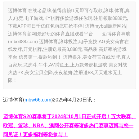
迈博体育 在线老品牌,值得信赖!1元即可存取款,滚球,体育,真
人,电竞,电子游戏,KY棋牌多款游戏任你玩!注册领取8888元,
下载APP每日千亿红包雨疯狂抢不停! 迈博myball最新网站|
迈博体育官网|最好玩的体育直播观看平台——迈博体育导航
(mbo388.com) 迈博体育,滚球投注,电子竞技,AG美女荷官在
线发牌,开元棋牌,注册送最高8,888元,高品质,高赔率的游戏
平台,信誉第一,提款秒到！ 迈博娱乐,美女荷官在线发牌,真人
百家乐,龙虎斗,牛牛,AV捕鱼王,上万款老虎机游戏,美女对战
火热PK,美女宝贝空降,夜夜笙箫,注册送88,天天返水无上
限！
迈博体育(
mbw66.com
)2025年4月20日讯：
迈博体育S20赛季将于2024年10月1日正式开启！五大联赛
、
欧冠、篮球、NBA、澳网公开赛等诸多热门赛事迈博与您一
同见证！更多福利等您参与！