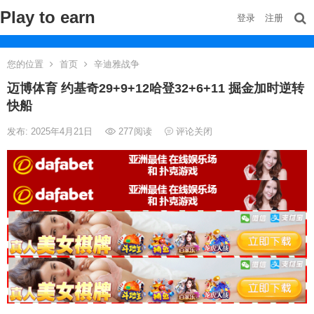
Play to earn
登录
注册
您的位置
首页
辛迪雅战争
迈博体育 约基奇29+9+12哈登32+6+11 掘金加时逆转
快船
发布: 2025年4月21日
277
阅读
评论关闭