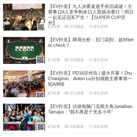
【EV扑克】九人决赛桌选手依旧成谜！主
赛事124人竞争剩余11人晋级决赛日！明日
一起见证冠军产生！【SUPER CUP济
州】
59
赞
375
阅读
评论关闭
【EV扑克】牌局分析：后门花到，超对bet
or check？
63
赞
379
阅读
评论关闭
【EV扑克】PD16济州岛 | 盛大开幕！Zhu
Changmin、Anton Lu分别领跑主赛事第一
轮A/B组
55
赞
371
阅读
评论关闭
【EV扑克】访谈电脑门丑闻主角Jonathan
Tamayo：“我不再是个无名小卒”
65
赞
330
阅读
评论关闭