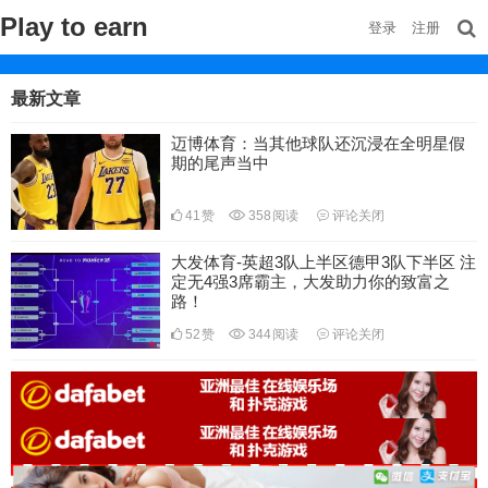
Play to earn
登录
注册
最新文章
迈博体育：当其他球队还沉浸在全明星假
期的尾声当中
41
赞
358
阅读
评论关闭
大发体育-英超3队上半区德甲3队下半区 注
定无4强3席霸主，大发助力你的致富之
路！
52
赞
344
阅读
评论关闭