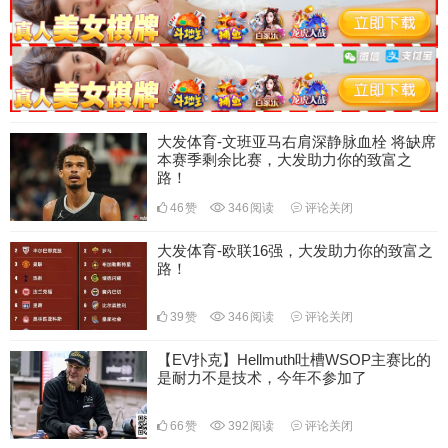
大发体育-文班亚马右肩深静脉血栓 将缺席
本赛季剩余比赛，大发助力你的致富之
路！
46
赞
346
阅读
评论关闭
大发体育-欧联16强，大发助力你的致富之
路！
39
赞
346
阅读
评论关闭
【EV扑克】Hellmuth吐槽WSOP主赛比的
是耐力不是技术，今年不参加了
66
赞
392
阅读
评论关闭