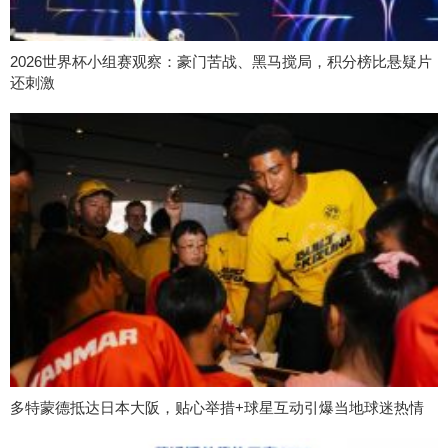
2026世界杯小组赛观察：豪门苦战、黑马搅局，积分榜比悬疑片
还刺激
多特蒙德抵达日本大阪，贴心举措+球星互动引爆当地球迷热情