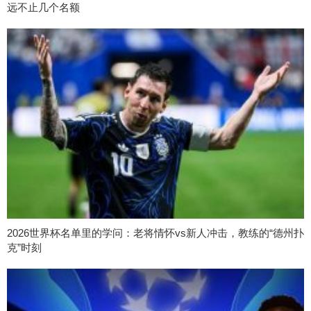
远不止几个名额
2026世界杯名单里的学问：老将情怀vs新人冲击，教练的“德州扑
克”时刻