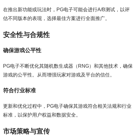
在推出新功能或玩法时，PG电子可能会进行A/B测试，以评
估不同版本的表现，选择最佳方案进行全面推广。
安全性与合规性
确保游戏公平性
PG电子不断优化其随机数生成器（RNG）和其他技术，确保
游戏的公平性。从而增强玩家对游戏及平台的信任。
符合行业标准
更新和优化过程中，PG电子确保其游戏符合相关法规和行业
标准，以保护用户权益和数据安全。
市场策略与宣传