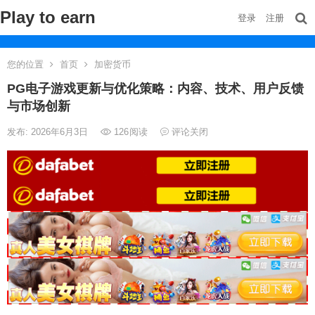
Play to earn
登录
注册
您的位置
首页
加密货币
PG电子游戏更新与优化策略：内容、技术、用户反馈
与市场创新
发布: 2026年6月3日
126
阅读
评论关闭