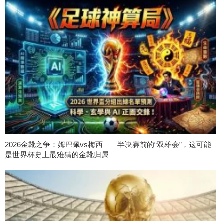
2026金靴之争：姆巴佩vs梅西——半决赛前的“双雄会”，这可能
是世界杯史上最难猜的金靴归属