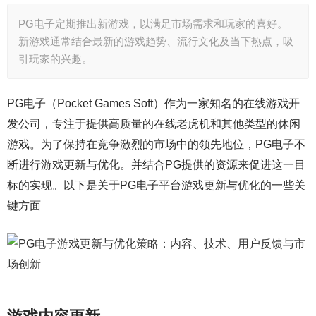
PG电子定期推出新游戏，以满足市场需求和玩家的喜好。
新游戏通常结合最新的游戏趋势、流行文化及当下热点，吸
引玩家的兴趣。
PG电子（Pocket Games Soft）作为一家知名的在线游戏开
发公司，专注于提供高质量的在线老虎机和其他类型的休闲
游戏。为了保持在竞争激烈的市场中的领先地位，PG电子不
断进行游戏更新与优化。并结合PG提供的资源来促进这一目
标的实现。以下是关于PG电子平台游戏更新与优化的一些关
键方面