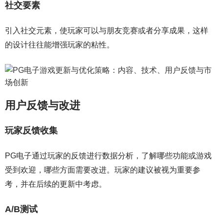
社交要素
引入社交元素，使玩家可以与朋友竞赛或者分享成果，这样
的设计往往能增强玩家的粘性。
用户反馈与改进
玩家反馈收集
PG电子通过玩家的反馈进行数据分析，了解哪些功能或游戏
受到欢迎，哪些方面需要改进。玩家的建议被视为重要参
考，并在后续的更新中考虑。
A/B测试