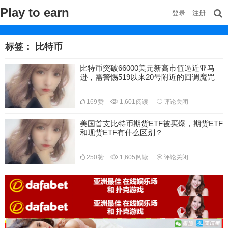
Play to earn
登录
注册
标签：
比特币
比特币突破66000美元新高市值逼近亚马
逊，需警惕519以来20号附近的回调魔咒
169
赞
1,601
阅读
评论关闭
美国首支比特币期货ETF被买爆，期货ETF
和现货ETF有什么区别？
250
赞
1,605
阅读
评论关闭